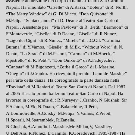
assistente al direzione del corpo di ballo al Teatro San Carlo di
Napoli. Ha rimontato “Giselle” di A.Razzi, “Bolero” di R. North,
“The Merry Window” di G. Di Micco, “Don Quixotte” di
M.Petipa “Schiaccianoci” di D. Deane al Teatro San Carlo di
Napoli . Assistente per : “Ma Pavlova” di R. .Petit, “Barmoon” di
F.Monteverde, “Giselle” di D.Deane, “Giselle” di R.Nunez,
”Lago dei Cigni ”di R.Nunez, “Mirelle” di J.C.Gil, “Carmina
Burana” di Y.Vamos, “Giselle” di M.Ek, “Without Word” di N.
Duato, “La Strada” di M.Pistoni, “Carmen” di M.Hoeck, “
Pipistrello” di R. Petit.”, ”Don Quixotte” di A.Fadeyechev.
“Cantata” di M.Bigonzetti, “Zorba il Greco” di L.Massine,
“Onegin” di J.Cranko. Ha ricevuto il premio “Leonide Massine”
per l’arte della danza. Ha coreografato la parte danzata nella
“Traviata” di M.Ranieri al Teatro San Carlo di Napoli. Dal 1987
al 2005 E’ stato primo ballerino Teatro San Carlo di Napoli Ha
lavorato in coreografie di : R.Nureyev, J.Cranko, N.Glushak, Sir
F.Ashton, M.Ek, N.Duato, G.Balanchine, R.Petit,
A.Bournonville, A.Gorsky, M.Petipa, Y.Vamos, Z.Prebil,
H.Spoerli, M.Sparemblek, R.Zanella,
N.Glushak,A,Amodio.L.Massine,Mc Millan,V, Vassiliev,
U.Dell'Ara, R.Nunez, L.Cannito, K.Obradovich, 1985-1987 Ha