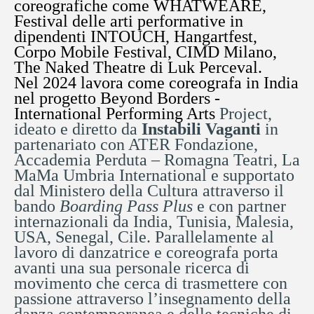
coreografiche come WHATWEARE,
Festival delle arti performative in
dipendenti INTOUCH, Hangartfest,
Corpo Mobile Festival, CIMD Milano,
The Naked Theatre di Luk Perceval.
Nel 2024 lavora come coreografa in India
nel progetto Beyond Borders -
International Performing Arts
Project,
ideato e diretto da
Instabili Vaganti
in
partenariato con ATER Fondazione,
Accademia Perduta – Romagna Teatri, La
MaMa Umbria International e supportato
dal Ministero della Cultura attraverso il
bando
Boarding Pass Plus
e con partner
internazionali da India, Tunisia, Malesia,
USA, Senegal, Cile. Parallelamente al
lavoro di danzatrice e coreografa porta
avanti una sua personale ricerca di
movimento che cerca di trasmettere con
passione attraverso l’insegnamento della